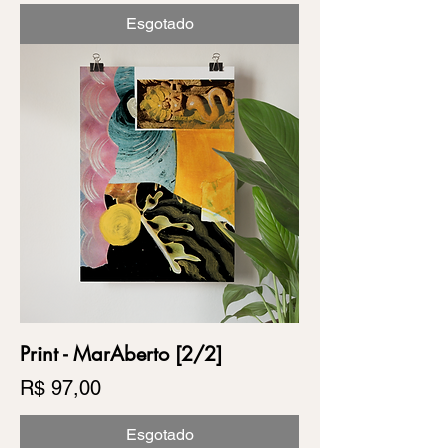
Esgotado
Print - MarAberto [2/2]
Preço
R$ 97,00
Esgotado